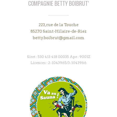
COMPAGNIE BETTY BOIBRUT’
contact
223, rue de la Touche
85270 Saint-Hilaire-de-Riez
betty.boibrut@gmail.com
Siret : 530 413 418 00035 Ape : 9001Z
Licences : 2-1043965/3-1043966