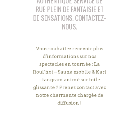
AUTHENTIQUE SERVICE DE
RUE PLEIN DE FANTAISIE ET
DE SENSATIONS. CONTACTEZ-
NOUS.
Contact – La Roul’Hot – Sauna mobile
sauna mobile – La Roul’Hot
Vous souhaitez recevoir plus
d’informations sur nos
spectacles en tournée : La
Roul’hot – Sauna mobile & Karl
– tangram animé sur toile
glissante ? Prenez contact avec
notre charmante chargée de
diffusion !